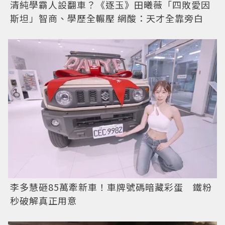
清純學霸人設翻車？《逐玉》田曦薇「四敗愛因
斯坦」智商、學歷全輾壓 網酸：天才全靠旁白
李多慧砸85萬牽新車！車牌號碼暗藏彩蛋 鐵粉
秒破解真正用意