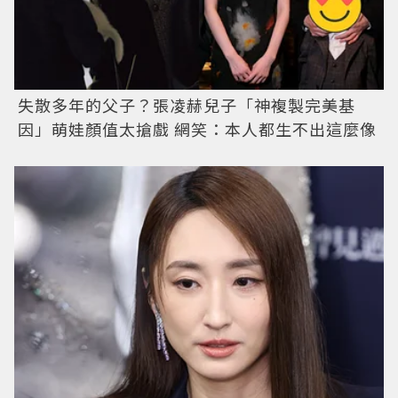
失散多年的父子？張凌赫兒子「神複製完美基
因」萌娃顏值太搶戲 網笑：本人都生不出這麼像