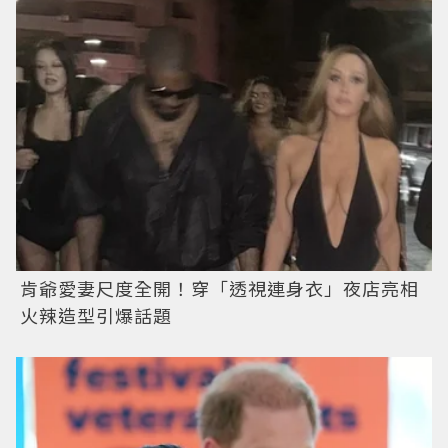
肯爺愛妻尺度全開！穿「透視連身衣」夜店亮相
火辣造型引爆話題