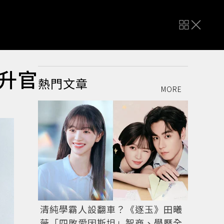
子升官
熱門文章
MORE
清純學霸人設翻車？《逐玉》田曦
薇「四敗愛因斯坦」智商、學歷全