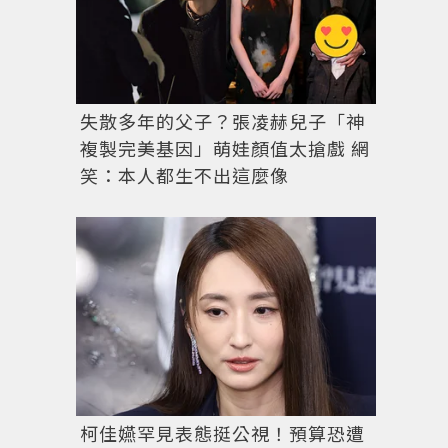
失散多年的父子？張凌赫兒子「神
複製完美基因」萌娃顏值太搶戲 網
笑：本人都生不出這麼像
柯佳嬿罕見表態挺公視！預算恐遭