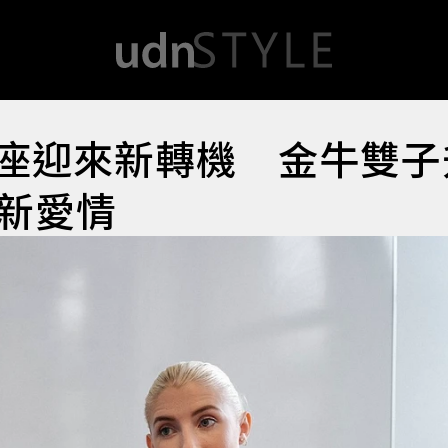
星座迎來新轉機 金牛雙
新愛情