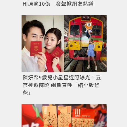
刪凍逾10億 發聲掀網友熱議
陳妍希9歲兒小星星近照曝光！五
官神似陳曉 網驚直呼「縮小版爸
爸」