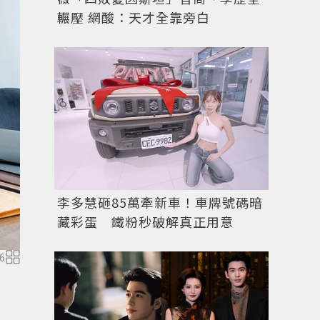
輾壓 網酸：天才全靠旁白
李多慧砸85萬牽新車！車牌號碼暗
藏彩蛋 鐵粉秒破解真正用意
6
天秤座要好好挑選另一半。圖／摘自pexels