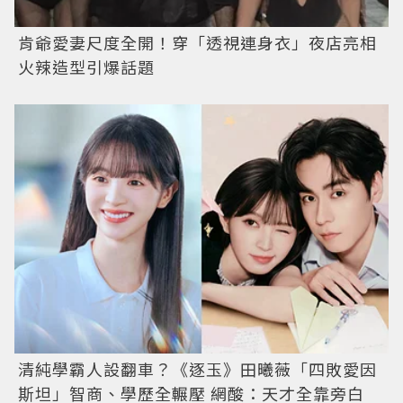
肯爺愛妻尺度全開！穿「透視連身衣」夜店亮相
火辣造型引爆話題
清純學霸人設翻車？《逐玉》田曦薇「四敗愛因
斯坦」智商、學歷全輾壓 網酸：天才全靠旁白