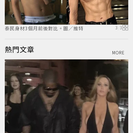
泰民身材3個月前後對比。圖／推特
3
/
3
泰
熱門文章
MORE