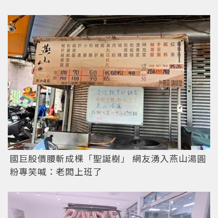
國巨股價腰斬成棵「聖誕樹」 網友湧入燕山湯圓
粉專笑喊：老闆上班了