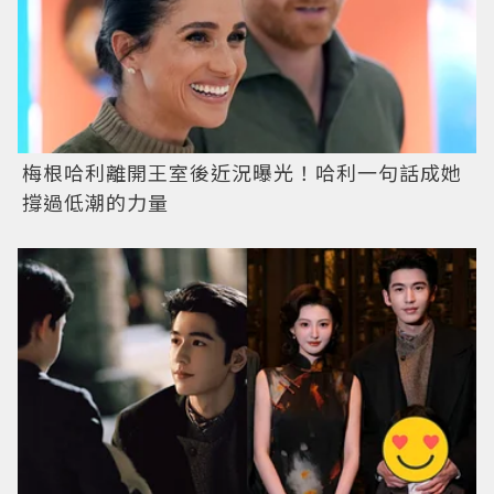
梅根哈利離開王室後近況曝光！哈利一句話成她
撐過低潮的力量