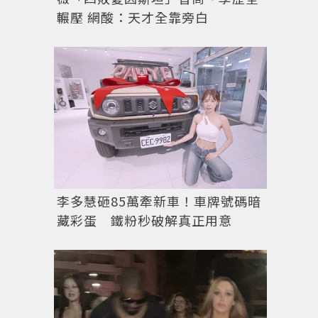
輾壓 網酸：天才全靠旁白
李多慧砸85萬牽新車！車牌號碼暗
藏彩蛋 鐵粉秒破解真正用意