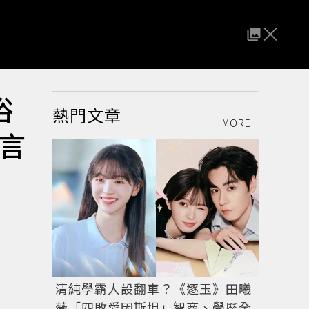
俗
熱門文章
MORE
言
清純學霸人設翻車？《逐玉》田曦
薇「四敗愛因斯坦」智商、學歷全