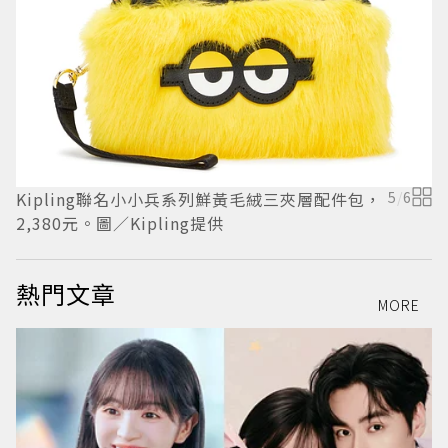
Kipling聯名小小兵系列鮮黃毛絨三夾層配件包，
5
/
6
K
2,380元。圖／Kipling提供
包
熱門文章
MORE