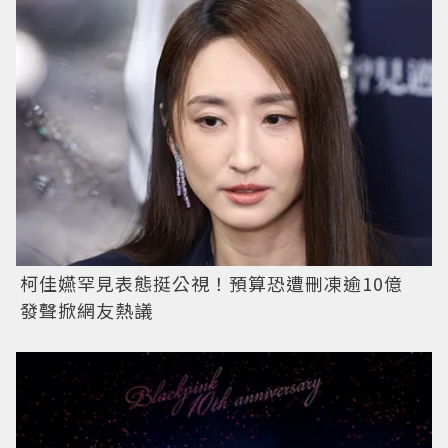
柯佳嬿罕見表態挺公視！預算恐遭刪凍逾10億
發聲掀網友熱議