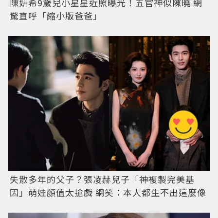
陳妍希9歲兒小星星近照曝光！五官神似陳曉 網
驚直呼「縮小版爸爸」
失散多年的父子？張凌赫兒子「神複製完美基
因」萌娃顏值太搶戲 網笑：本人都生不出這麼像