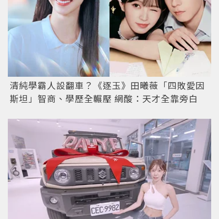
清純學霸人設翻車？《逐玉》田曦薇「四敗愛因
斯坦」智商、學歷全輾壓 網酸：天才全靠旁白