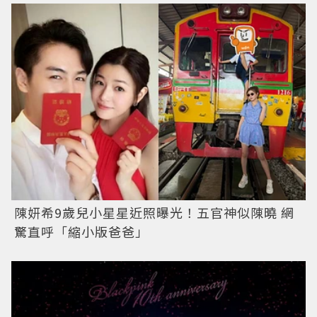
陳妍希9歲兒小星星近照曝光！五官神似陳曉 網
驚直呼「縮小版爸爸」