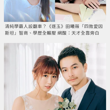
清純學霸人設翻車？《逐玉》田曦薇「四敗愛因
斯坦」智商、學歷全輾壓 網酸：天才全靠旁白