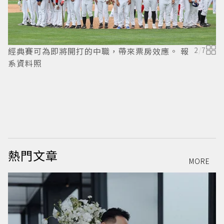
經典賽可為即將開打的中職，帶來票房效應。 報
2
/
7
系資料照
L
熱門文章
MORE