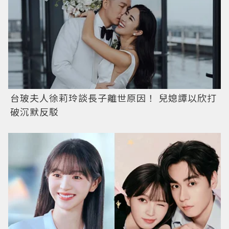
台玻夫人徐莉玲談長子離世原因！ 兒媳譚以欣打
破沉默反駁