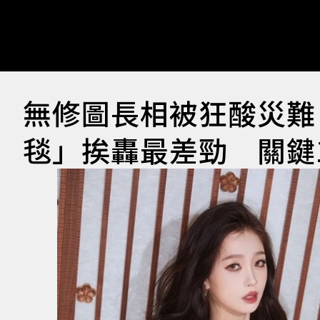
無修圖長相被狂酸災難
毯」挨轟最差勁 關鍵