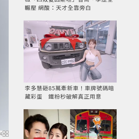
輾壓 網酸：天才全靠旁白
李多慧砸85萬牽新車！車牌號碼暗
藏彩蛋 鐵粉秒破解真正用意
4
虞書欣無修圖照。圖／微博