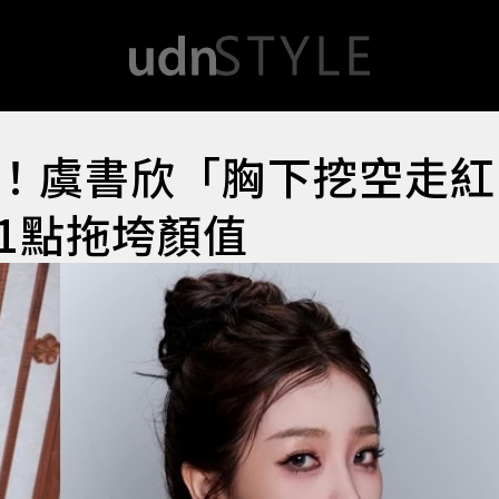
！虞書欣「胸下挖空走紅
1點拖垮顏值