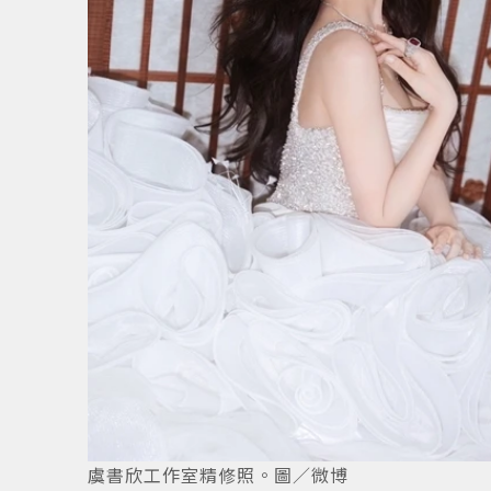
1
/
4
虞書欣工作室精修照。圖／微博