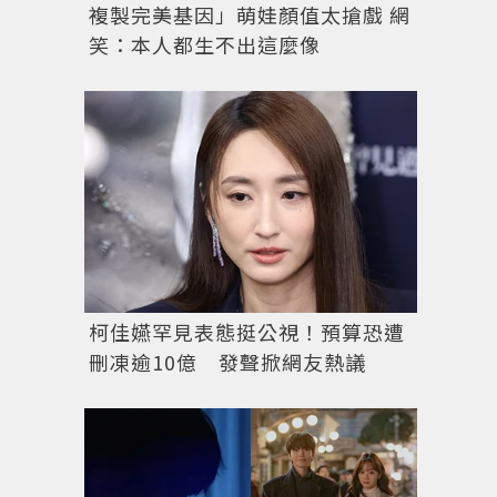
複製完美基因」萌娃顏值太搶戲 網
笑：本人都生不出這麼像
柯佳嬿罕見表態挺公視！預算恐遭
刪凍逾10億 發聲掀網友熱議