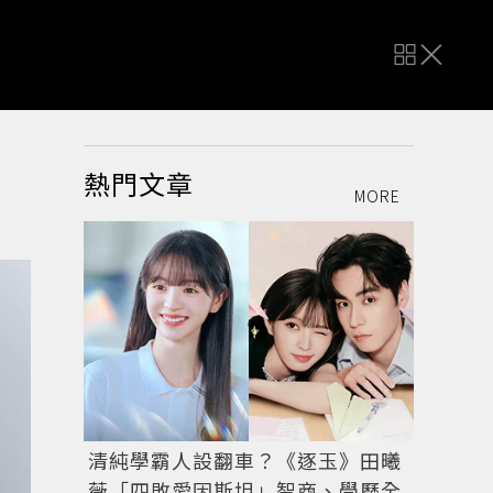
熱門文章
MORE
清純學霸人設翻車？《逐玉》田曦
薇「四敗愛因斯坦」智商、學歷全