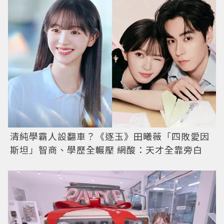
清純學霸人設翻車？《逐玉》田曦薇「四敗愛因
斯坦」智商、學歷全輾壓 網酸：天才全靠旁白