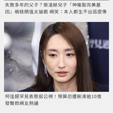
失散多年的父子？張凌赫兒子「神複製完美基
因」萌娃顏值太搶戲 網笑：本人都生不出這麼像
柯佳嬿罕見表態挺公視！預算恐遭刪凍逾10億
發聲掀網友熱議