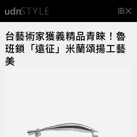
台藝術家獲義精品青睞！魯
班鎖「遠征」米蘭頌揚工藝
美