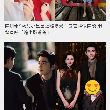
陳妍希9歲兒小星星近照曝光！五官神似陳曉 網
驚直呼「縮小版爸爸」