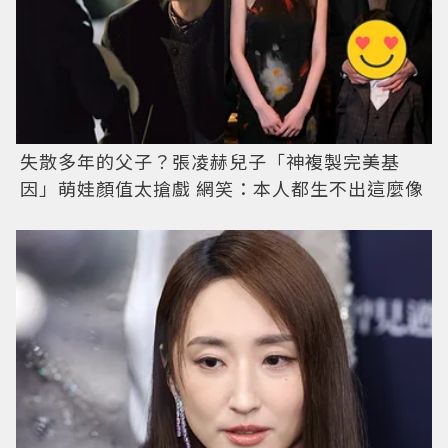
失散多年的父子？張凌赫兒子「神複製完美基
因」萌娃顏值太搶戲 網笑：本人都生不出這麼像