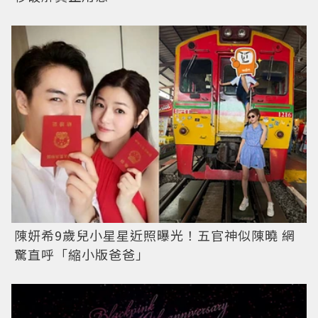
陳妍希9歲兒小星星近照曝光！五官神似陳曉 網
驚直呼「縮小版爸爸」