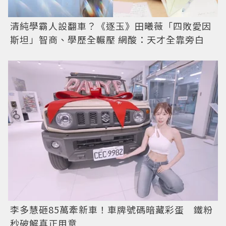
清純學霸人設翻車？《逐玉》田曦薇「四敗愛因
斯坦」智商、學歷全輾壓 網酸：天才全靠旁白
李多慧砸85萬牽新車！車牌號碼暗藏彩蛋 鐵粉
秒破解真正用意