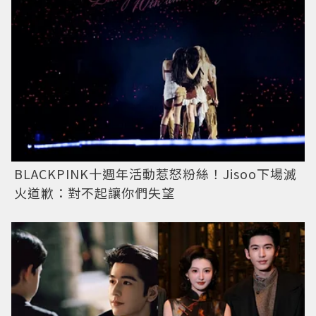
BLACKPINK十週年活動惹怒粉絲！Jisoo下場滅
火道歉：對不起讓你們失望