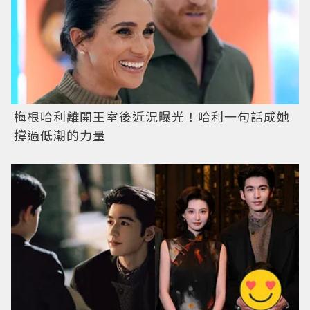
梅根哈利離開王室後近況曝光！哈利一句話成她
撐過低潮的力量