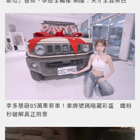
斯坦」智商、學歷全輾壓 網酸：天才全靠旁白
李多慧砸85萬牽新車！車牌號碼暗藏彩蛋 鐵粉
秒破解真正用意