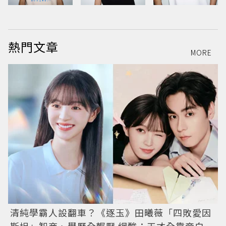
熱門文章
MORE
清純學霸人設翻車？《逐玉》田曦薇「四敗愛因