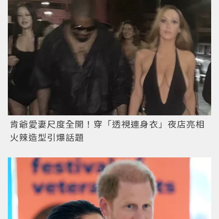
肯爺愛妻尺度全開！穿「透視連身衣」夜店亮相
火辣造型引爆話題