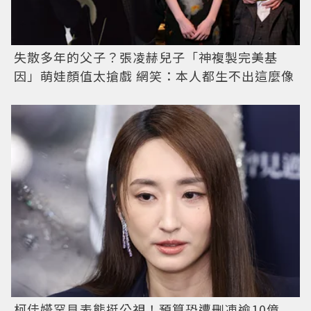
失散多年的父子？張凌赫兒子「神複製完美基
因」萌娃顏值太搶戲 網笑：本人都生不出這麼像
柯佳嬿罕見表態挺公視！預算恐遭刪凍逾10億