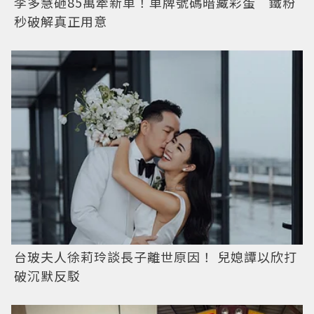
李多慧砸85萬牽新車！車牌號碼暗藏彩蛋 鐵粉
秒破解真正用意
台玻夫人徐莉玲談長子離世原因！ 兒媳譚以欣打
破沉默反駁