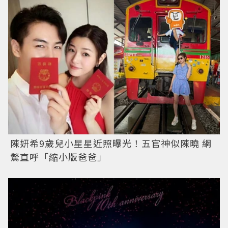
陳妍希9歲兒小星星近照曝光！五官神似陳曉 網
驚直呼「縮小版爸爸」