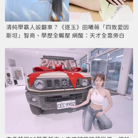
清純學霸人設翻車？《逐玉》田曦薇「四敗愛因
斯坦」智商、學歷全輾壓 網酸：天才全靠旁白