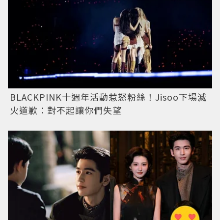
BLACKPINK十週年活動惹怒粉絲！Jisoo下場滅
火道歉：對不起讓你們失望