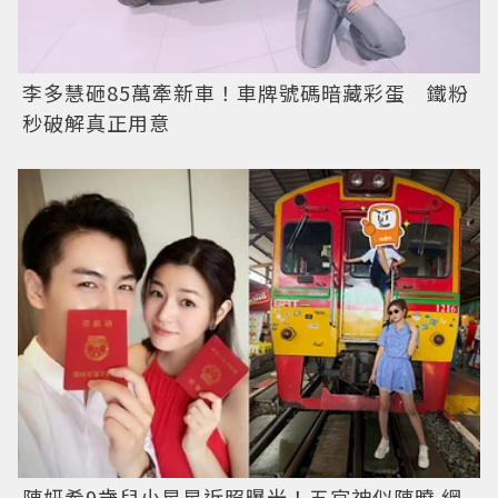
李多慧砸85萬牽新車！車牌號碼暗藏彩蛋 鐵粉
秒破解真正用意
陳妍希9歲兒小星星近照曝光！五官神似陳曉 網