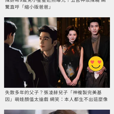
驚直呼「縮小版爸爸」
失散多年的父子？張凌赫兒子「神複製完美基
因」萌娃顏值太搶戲 網笑：本人都生不出這麼像