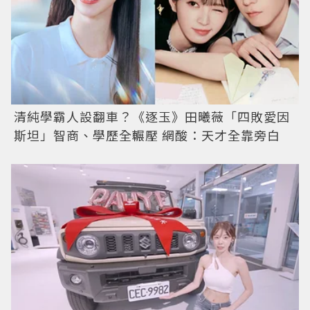
清純學霸人設翻車？《逐玉》田曦薇「四敗愛因
斯坦」智商、學歷全輾壓 網酸：天才全靠旁白