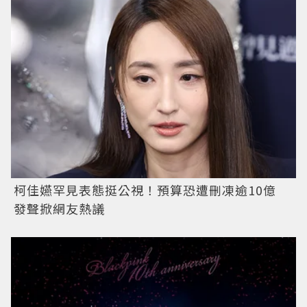
柯佳嬿罕見表態挺公視！預算恐遭刪凍逾10億
發聲掀網友熱議