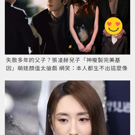
失散多年的父子？張凌赫兒子「神複製完美基
因」萌娃顏值太搶戲 網笑：本人都生不出這麼像