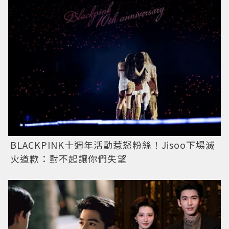
BLACKPINK十週年活動惹怒粉絲！Jisoo下場滅
火道歉：對不起讓你們失望