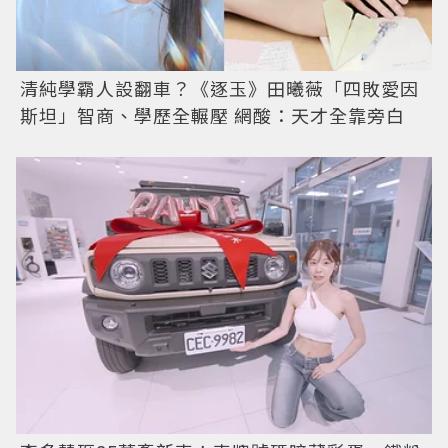
清純學霸人設翻車？《逐玉》田曦薇「四敗愛因
斯坦」智商、學歷全輾壓 網酸：天才全靠旁白