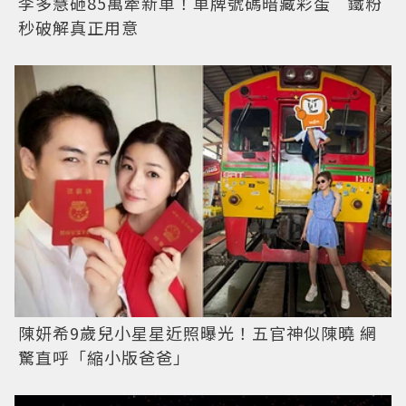
李多慧砸85萬牽新車！車牌號碼暗藏彩蛋 鐵粉
秒破解真正用意
陳妍希9歲兒小星星近照曝光！五官神似陳曉 網
驚直呼「縮小版爸爸」