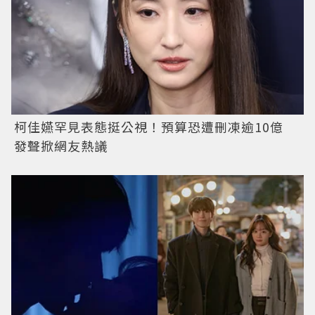
柯佳嬿罕見表態挺公視！預算恐遭刪凍逾10億
發聲掀網友熱議