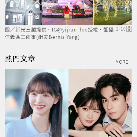
圖／新光三越提供、IG@
yijiun_lee
授權、翻攝
1
/
10
圖
信義區三兩事(網友Bernis Yang)
熱門文章
MORE