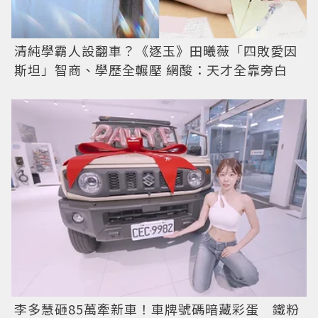
清純學霸人設翻車？《逐玉》田曦薇「四敗愛因
斯坦」智商、學歷全輾壓 網酸：天才全靠旁白
李多慧砸85萬牽新車！車牌號碼暗藏彩蛋 鐵粉