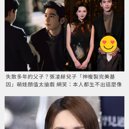
失散多年的父子？張凌赫兒子「神複製完美基
因」萌娃顏值太搶戲 網笑：本人都生不出這麼像