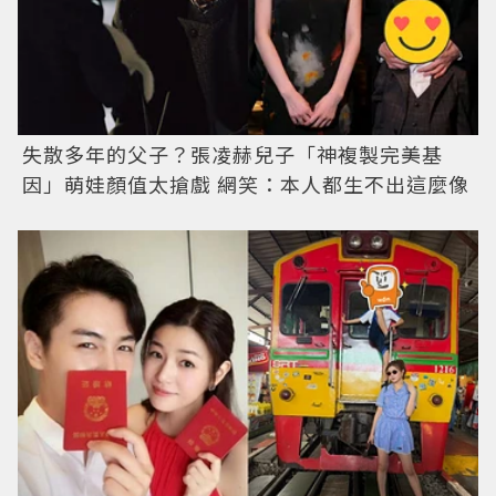
失散多年的父子？張凌赫兒子「神複製完美基
因」萌娃顏值太搶戲 網笑：本人都生不出這麼像