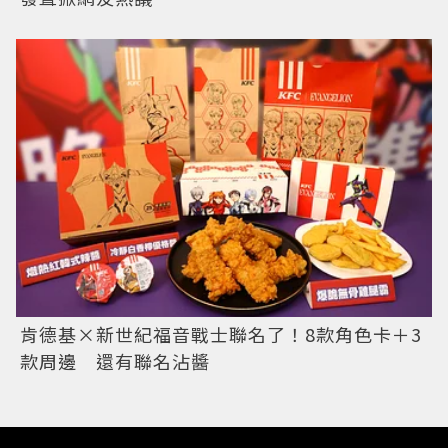
肯德基×新世紀福音戰士聯名了！8款角色卡＋3
款周邊 還有聯名沾醬