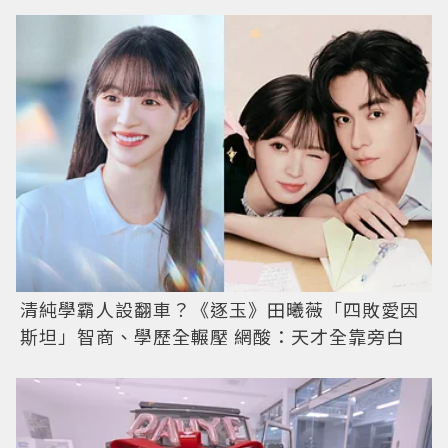
清純學霸人設翻車？《逐玉》田曦薇「四敗愛因
斯坦」智商、學歷全輾壓 網酸：天才全靠旁白