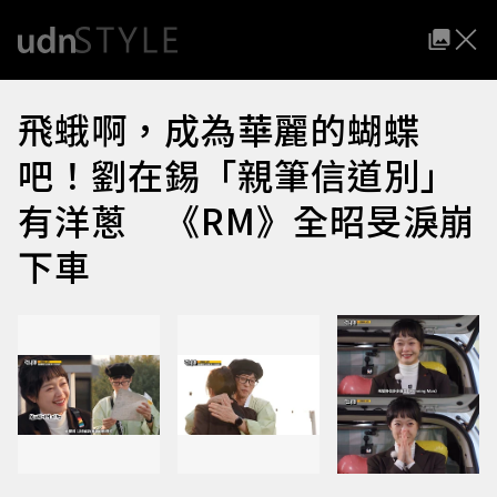
飛蛾啊，成為華麗的蝴蝶
吧！劉在錫「親筆信道別」
有洋蔥 《RM》全昭旻淚崩
下車