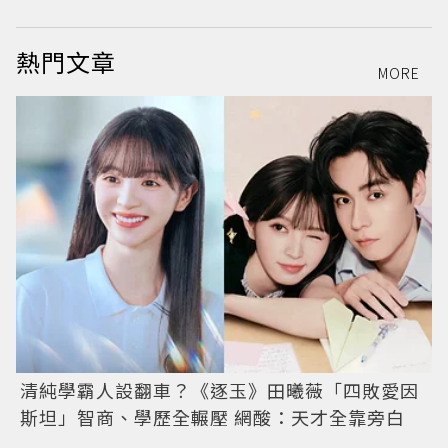
熱門文章
MORE
清純學霸人設翻車？《逐玉》田曦薇「四敗愛因
斯坦」智商、學歷全輾壓 網酸：天才全靠旁白