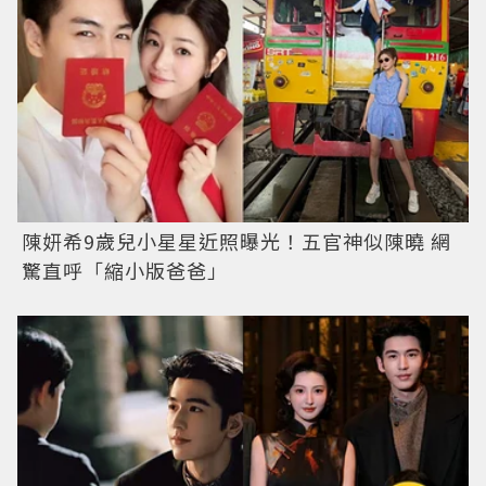
陳妍希9歲兒小星星近照曝光！五官神似陳曉 網
驚直呼「縮小版爸爸」