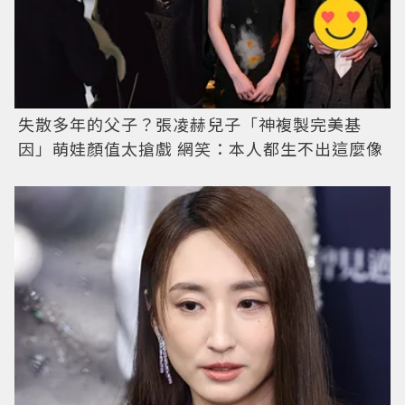
失散多年的父子？張凌赫兒子「神複製完美基
因」萌娃顏值太搶戲 網笑：本人都生不出這麼像