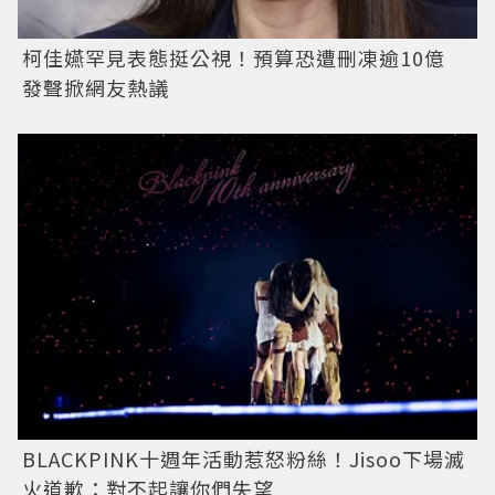
柯佳嬿罕見表態挺公視！預算恐遭刪凍逾10億
發聲掀網友熱議
BLACKPINK十週年活動惹怒粉絲！Jisoo下場滅
火道歉：對不起讓你們失望