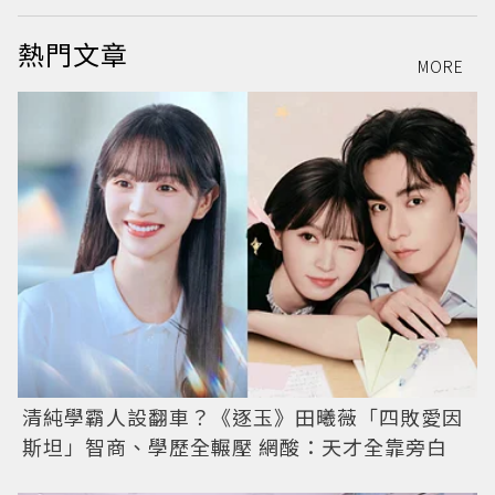
熱門文章
MORE
清純學霸人設翻車？《逐玉》田曦薇「四敗愛因
斯坦」智商、學歷全輾壓 網酸：天才全靠旁白