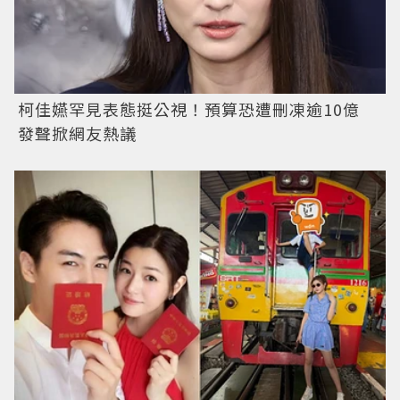
柯佳嬿罕見表態挺公視！預算恐遭刪凍逾10億
發聲掀網友熱議