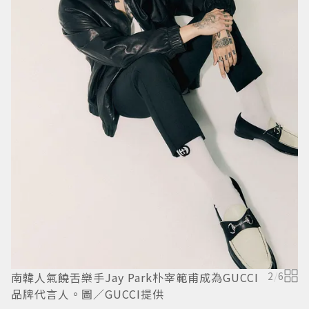
N
G
南韓人氣饒舌樂手Jay Park朴宰範甫成為GUCCI
2
/
6
品牌代言人。圖／GUCCI提供