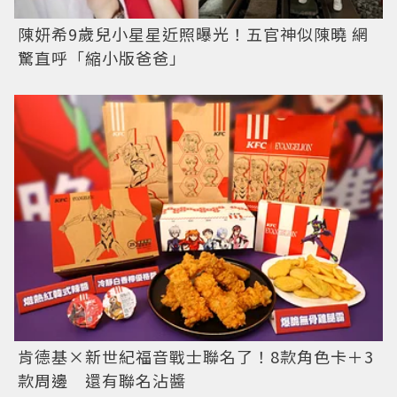
陳妍希9歲兒小星星近照曝光！五官神似陳曉 網
驚直呼「縮小版爸爸」
肯德基×新世紀福音戰士聯名了！8款角色卡＋3
款周邊 還有聯名沾醬