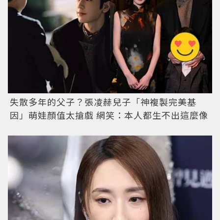
失散多年的父子？張凌赫兒子「神複製完美基
因」萌娃顏值太搶戲 網笑：本人都生不出這麼像