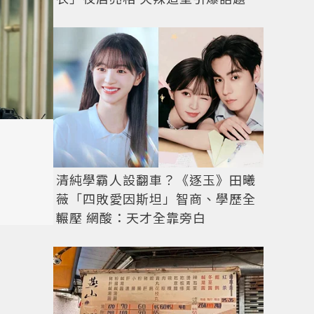
清純學霸人設翻車？《逐玉》田曦
薇「四敗愛因斯坦」智商、學歷全
輾壓 網酸：天才全靠旁白