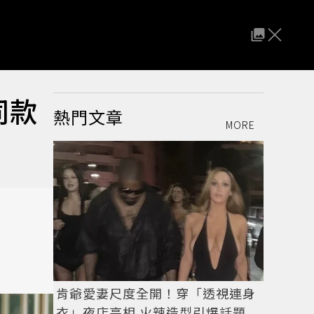
同款
熱門文章
MORE
肯爺愛妻尺度全開！穿「透視連身
衣」夜店亮相 火辣造型引爆話題