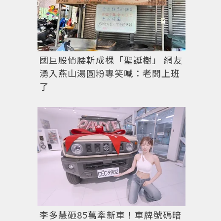
國巨股價腰斬成棵「聖誕樹」 網友
湧入燕山湯圓粉專笑喊：老闆上班
了
李多慧砸85萬牽新車！車牌號碼暗