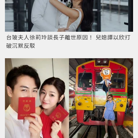
台玻夫人徐莉玲談長子離世原因！ 兒媳譚以欣打
破沉默反駁