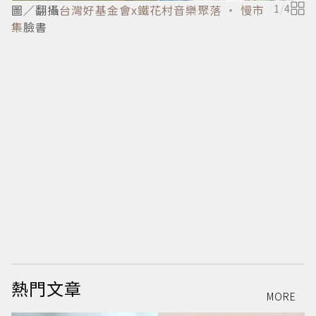
圖／翻攝
台灣好基金會x鐵花村音樂聚落 ‧ 慢市
1
/
4
集
臉書
熱門文章
MORE