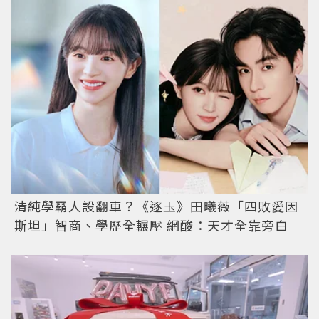
清純學霸人設翻車？《逐玉》田曦薇「四敗愛因
斯坦」智商、學歷全輾壓 網酸：天才全靠旁白