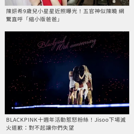
陳妍希9歲兒小星星近照曝光！五官神似陳曉 網
驚直呼「縮小版爸爸」
BLACKPINK十週年活動惹怒粉絲！Jisoo下場滅
火道歉：對不起讓你們失望