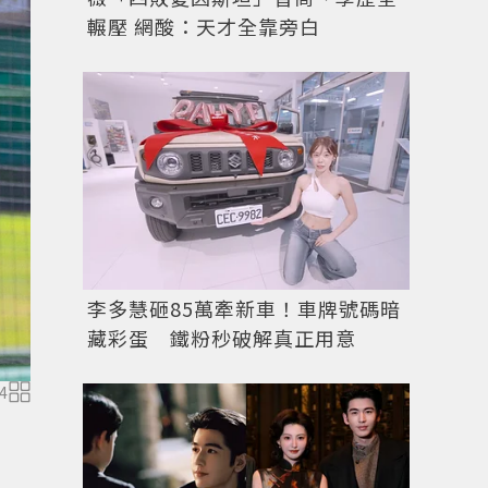
輾壓 網酸：天才全靠旁白
李多慧砸85萬牽新車！車牌號碼暗
藏彩蛋 鐵粉秒破解真正用意
4
圖／IG @leehozeong