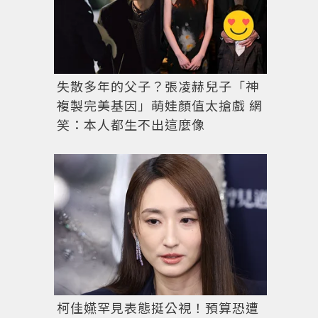
失散多年的父子？張凌赫兒子「神
複製完美基因」萌娃顏值太搶戲 網
笑：本人都生不出這麼像
柯佳嬿罕見表態挺公視！預算恐遭