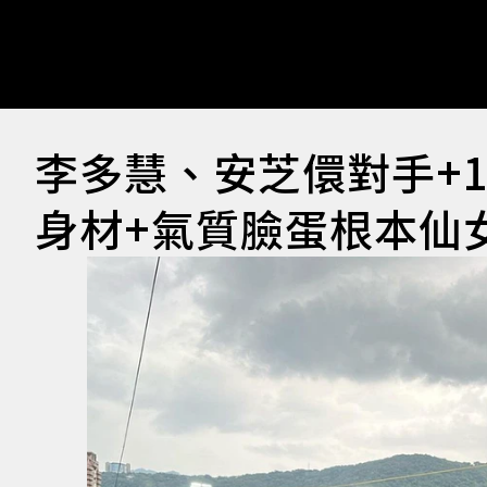
李多慧、安芝儇對手+
身材+氣質臉蛋根本仙