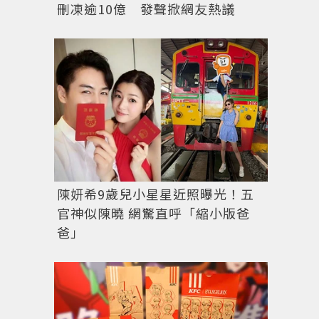
刪凍逾10億 發聲掀網友熱議
陳妍希9歲兒小星星近照曝光！五
官神似陳曉 網驚直呼「縮小版爸
爸」