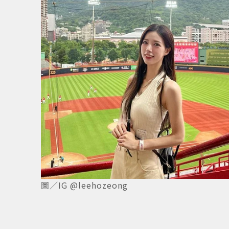
4
/
4
圖／IG @leehozeong