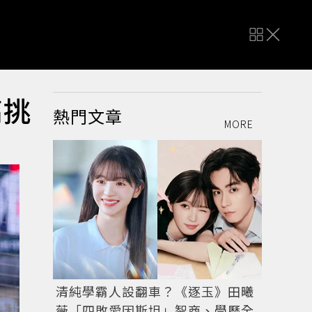
高挑
熱門文章
MORE
清純學霸人設翻車？《逐玉》田曦
薇「四敗愛因斯坦」智商、學歷全