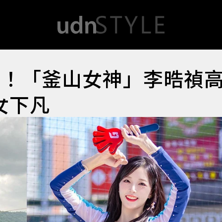
1！「釜山女神」李晧禎
女下凡