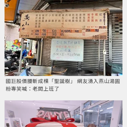
國巨股價腰斬成棵「聖誕樹」 網友湧入燕山湯圓
粉專笑喊：老闆上班了