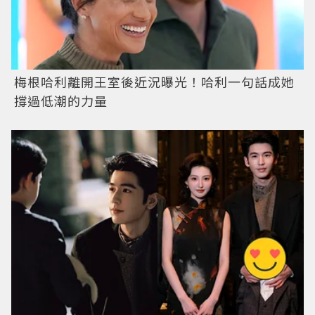
梅根哈利離開王室後近況曝光！哈利一句話成她
撐過低潮的力量