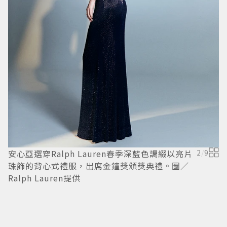
安心亞選穿Ralph Lauren春季深藍色調綴以亮片
2
/
9
珠飾的背心式禮服，出席金鐘獎頒獎典禮。圖／
Ralph Lauren提供
R
K