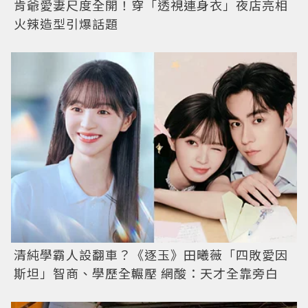
肯爺愛妻尺度全開！穿「透視連身衣」夜店亮相
火辣造型引爆話題
清純學霸人設翻車？《逐玉》田曦薇「四敗愛因
斯坦」智商、學歷全輾壓 網酸：天才全靠旁白