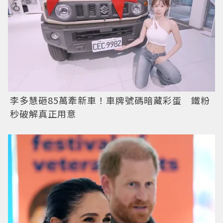
李多慧砸85萬牽新車！車牌號碼暗藏彩蛋 鐵粉
秒破解真正用意