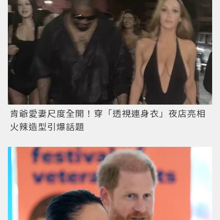
肯爺愛妻尺度全開！穿「透視連身衣」夜店亮相
火辣造型引爆話題