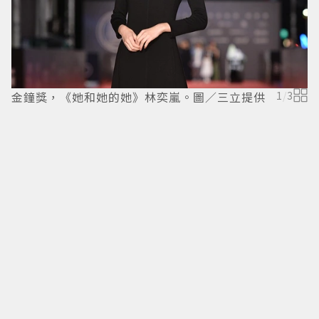
金鐘獎，《她和她的她》林奕嵐。圖／三立提供
1
/
3