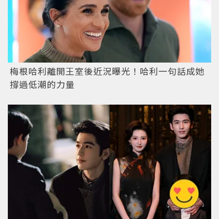
梅根哈利離開王室後近況曝光！哈利一句話成她
撐過低潮的力量