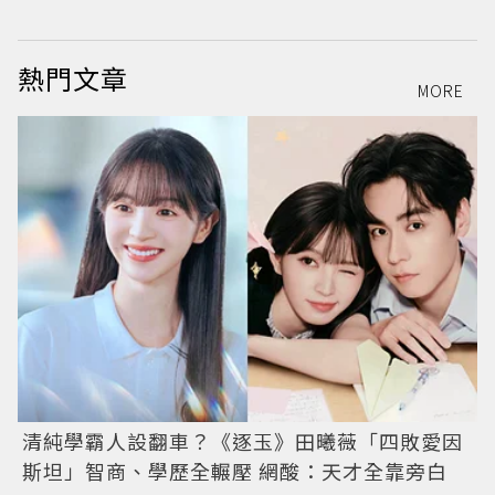
熱門文章
MORE
清純學霸人設翻車？《逐玉》田曦薇「四敗愛因
斯坦」智商、學歷全輾壓 網酸：天才全靠旁白