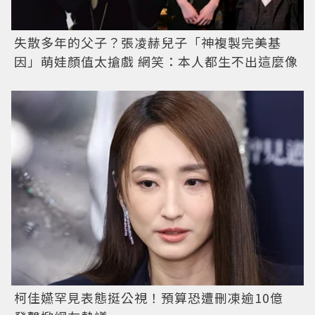
失散多年的父子？張凌赫兒子「神複製完美基
因」萌娃顏值太搶戲 網笑：本人都生不出這麼像
柯佳嬿罕見表態挺公視！預算恐遭刪凍逾10億