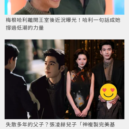
梅根哈利離開王室後近況曝光！哈利一句話成她
撐過低潮的力量
失散多年的父子？張凌赫兒子「神複製完美基