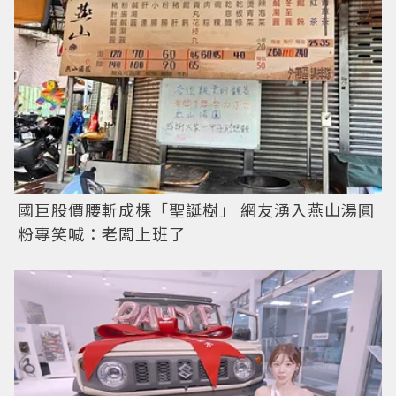
國巨股價腰斬成棵「聖誕樹」 網友湧入燕山湯圓
粉專笑喊：老闆上班了