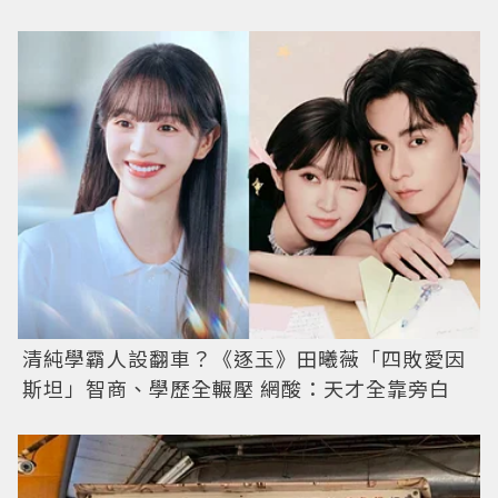
清純學霸人設翻車？《逐玉》田曦薇「四敗愛因
斯坦」智商、學歷全輾壓 網酸：天才全靠旁白