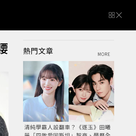
腰
熱門文章
MORE
清純學霸人設翻車？《逐玉》田曦
薇「四敗愛因斯坦」智商、學歷全