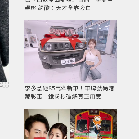
輾壓 網酸：天才全靠旁白
1
圖／美麗佳人
李多慧砸85萬牽新車！車牌號碼暗
藏彩蛋 鐵粉秒破解真正用意