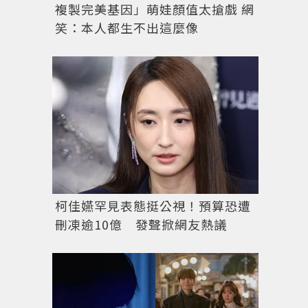
複製完美基因」萌娃顏值太搶戲 網
笑：本人都生不出這麼像
柯佳嬿罕見表態挺公視！預算恐遭
刪凍逾10億 發聲掀網友熱議