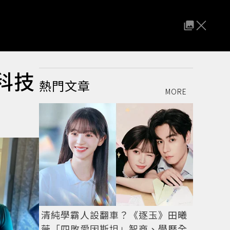
科技
熱門文章
MORE
清純學霸人設翻車？《逐玉》田曦
薇「四敗愛因斯坦」智商、學歷全