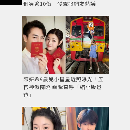
刪凍逾10億 發聲掀網友熱議
陳妍希9歲兒小星星近照曝光！五
官神似陳曉 網驚直呼「縮小版爸
爸」