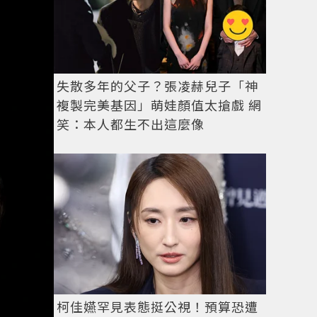
失散多年的父子？張凌赫兒子「神
複製完美基因」萌娃顏值太搶戲 網
笑：本人都生不出這麼像
柯佳嬿罕見表態挺公視！預算恐遭