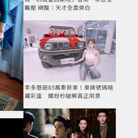
輾壓 網酸：天才全靠旁白
李多慧砸85萬牽新車！車牌號碼暗
藏彩蛋 鐵粉秒破解真正用意