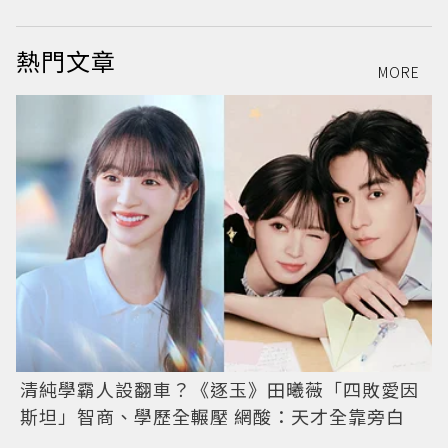
熱門文章
MORE
清純學霸人設翻車？《逐玉》田曦薇「四敗愛因
斯坦」智商、學歷全輾壓 網酸：天才全靠旁白