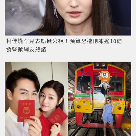
柯佳嬿罕見表態挺公視！預算恐遭刪凍逾10億
發聲掀網友熱議