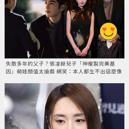
失散多年的父子？張凌赫兒子「神複製完美基
因」萌娃顏值太搶戲 網笑：本人都生不出這麼像