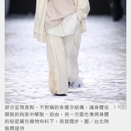
S
部分呈現寬鬆、不對稱的多層次結構，讓身體從
1
/
6
服裝的拘束中解脫、自由，另一方面也像將身體
的秘密藏在織物布料下，昂首闊步。圖／台北時
裝周提供