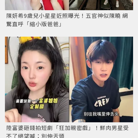
陳妍希9歲兒小星星近照曝光！五官神似陳曉 網
驚直呼「縮小版爸爸」
陸富婆砸錢拍短劇「狂加親密戲」！鮮肉男星受
不了絕望喊：別伸舌頭