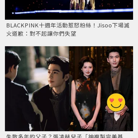
BLACKPINK十週年活動惹怒粉絲！Jisoo下場滅
火道歉：對不起讓你們失望
失散多年的父子？張凌赫兒子「神複製完美基