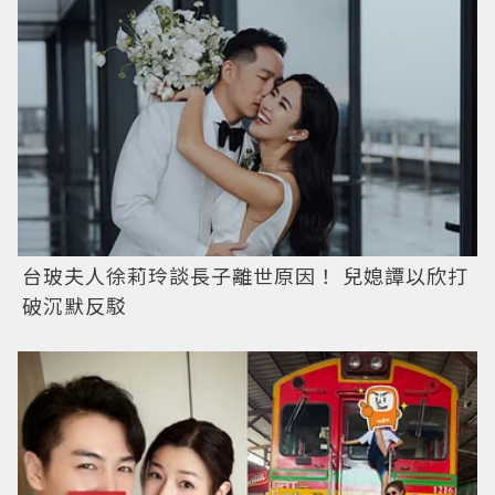
台玻夫人徐莉玲談長子離世原因！ 兒媳譚以欣打
破沉默反駁