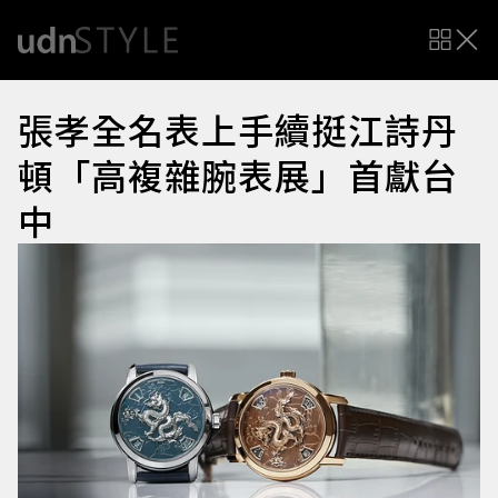
張孝全名表上手續挺江詩丹
頓「高複雜腕表展」首獻台
中