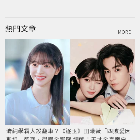
熱門文章
MORE
清純學霸人設翻車？《逐玉》田曦薇「四敗愛因
斯坦」智商、學歷全輾壓 網酸：天才全靠旁白