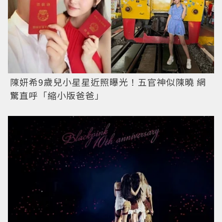
陳妍希9歲兒小星星近照曝光！五官神似陳曉 網
驚直呼「縮小版爸爸」