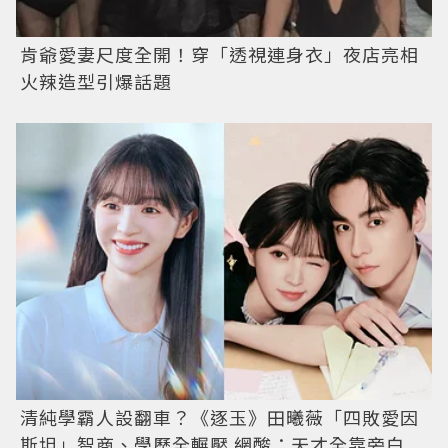
肯爺愛妻尺度全開！穿「透視連身衣」夜店亮相
火辣造型引爆話題
清純學霸人設翻車？《逐玉》田曦薇「四敗愛因
斯坦」智商、學歷全輾壓 網酸：天才全靠旁白