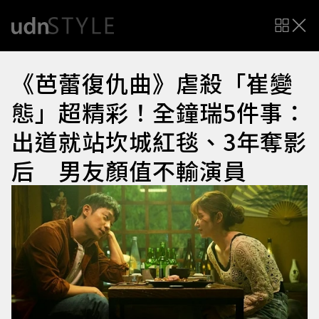
《芭蕾復仇曲》虐殺「崔變
態」超精彩！全鐘瑞5件事：
出道就站坎城紅毯、3年奪影
后 男友顏值不輸演員