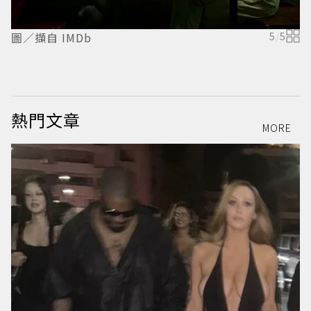
圖／擷自 IMDb
5
/
5
圖
熱門文章
MORE