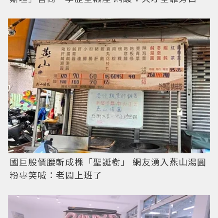
國巨股價腰斬成棵「聖誕樹」 網友湧入燕山湯圓
粉專笑喊：老闆上班了