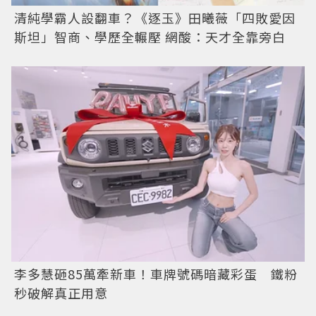
清純學霸人設翻車？《逐玉》田曦薇「四敗愛因
斯坦」智商、學歷全輾壓 網酸：天才全靠旁白
李多慧砸85萬牽新車！車牌號碼暗藏彩蛋 鐵粉
秒破解真正用意