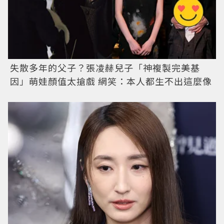
失散多年的父子？張凌赫兒子「神複製完美基
因」萌娃顏值太搶戲 網笑：本人都生不出這麼像