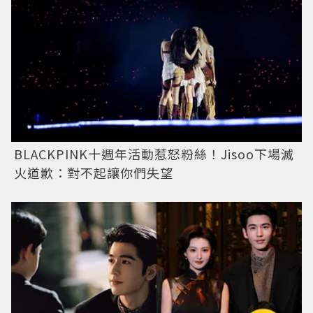
BLACKPINK十週年活動惹怒粉絲！Jisoo下場滅
火道歉：對不起讓你們失望