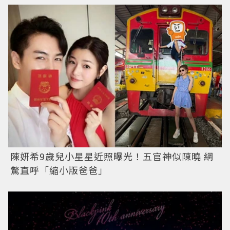
陳妍希9歲兒小星星近照曝光！五官神似陳曉 網
驚直呼「縮小版爸爸」