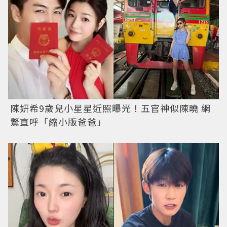
陳妍希9歲兒小星星近照曝光！五官神似陳曉 網
驚直呼「縮小版爸爸」