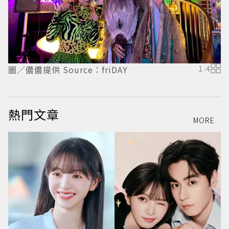
圖／儂儂提供 Source：friDAY
1
/
4
圖
熱門文章
MORE