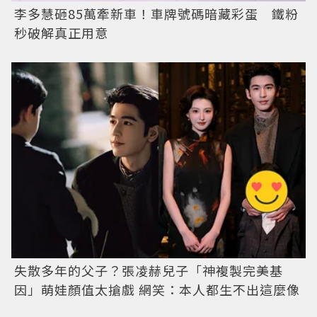
李多慧砸85萬牽新車！車牌號碼暗藏彩蛋 鐵粉
秒破解真正用意
失散多年的父子？張凌赫兒子「神複製完美基
因」萌娃顏值太搶戲 網笑：本人都生不出這麼像