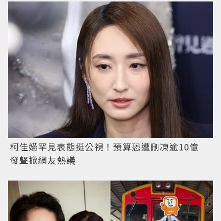
柯佳嬿罕見表態挺公視！預算恐遭刪凍逾10億
發聲掀網友熱議