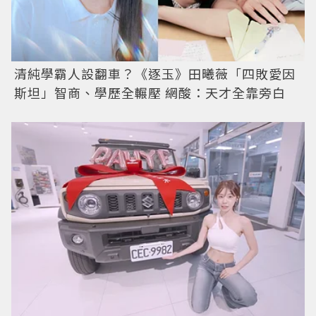
清純學霸人設翻車？《逐玉》田曦薇「四敗愛因
斯坦」智商、學歷全輾壓 網酸：天才全靠旁白