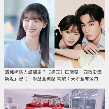
清純學霸人設翻車？《逐玉》田曦薇「四敗愛因
斯坦」智商、學歷全輾壓 網酸：天才全靠旁白