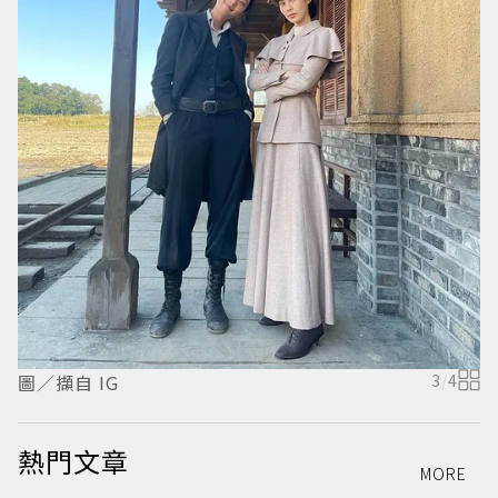
圖／擷自 IG
3
/
4
圖
熱門文章
MORE