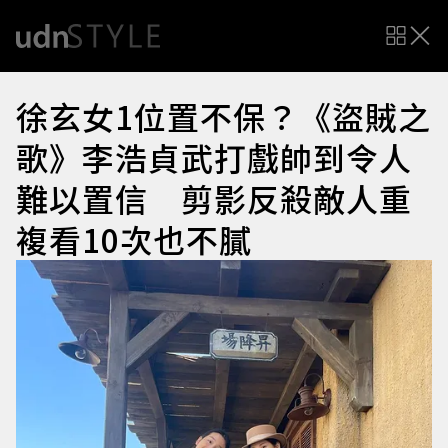
徐玄女1位置不保？《盜賊之
歌》李浩貞武打戲帥到令人
難以置信 剪影反殺敵人重
複看10次也不膩