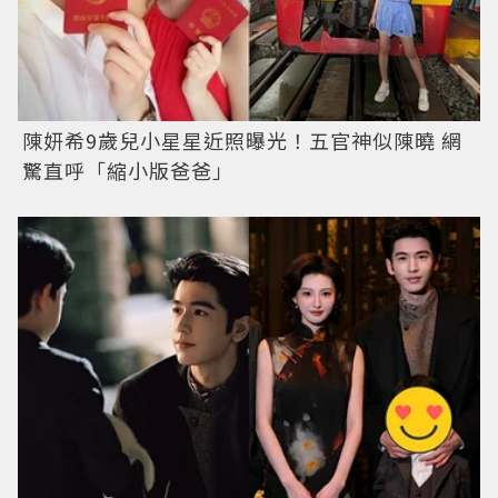
陳妍希9歲兒小星星近照曝光！五官神似陳曉 網
驚直呼「縮小版爸爸」