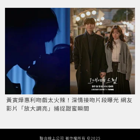
黃寅燁惠利吻戲太火辣！深情接吻片段曝光 網友
影片「放大調亮」捕捉甜蜜瞬間
聯合線上公司 著作權所有 ©2025