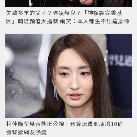
失散多年的父子？張凌赫兒子「神複製完美基
因」萌娃顏值太搶戲 網笑：本人都生不出這麼像
柯佳嬿罕見表態挺公視！預算恐遭刪凍逾10億
發聲掀網友熱議