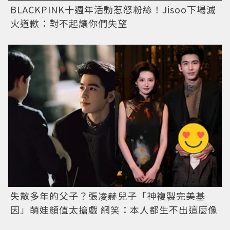
BLACKPINK十週年活動惹怒粉絲！Jisoo下場滅
火道歉：對不起讓你們失望
失散多年的父子？張凌赫兒子「神複製完美基
因」萌娃顏值太搶戲 網笑：本人都生不出這麼像