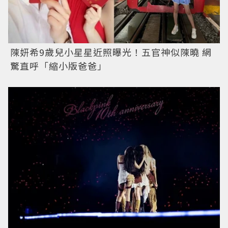
陳妍希9歲兒小星星近照曝光！五官神似陳曉 網
驚直呼「縮小版爸爸」