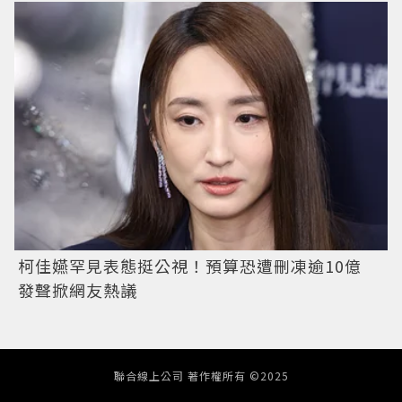
柯佳嬿罕見表態挺公視！預算恐遭刪凍逾10億
發聲掀網友熱議
聯合線上公司 著作權所有 ©2025