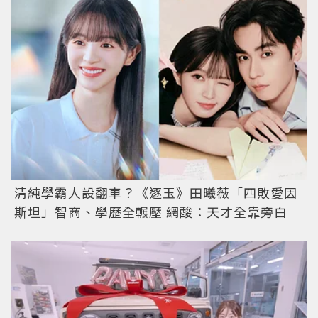
清純學霸人設翻車？《逐玉》田曦薇「四敗愛因
斯坦」智商、學歷全輾壓 網酸：天才全靠旁白