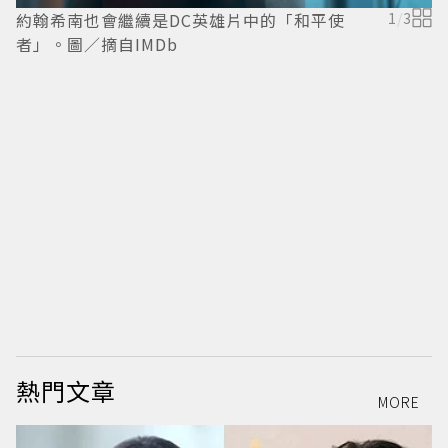
約翰希南也會繼續是DC英雄片中的「和平使
1
/
3
者」。圖／摘自IMDb
／
熱門文章
MORE