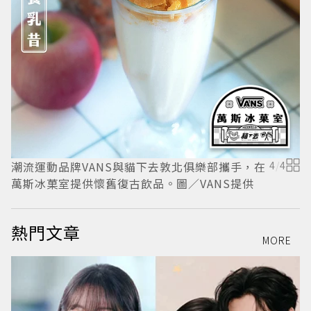
潮
造
日
潮流運動品牌VANS與貓下去敦北俱樂部攜手，在
4
/
4
萬斯冰菓室提供懷舊復古飲品。圖／VANS提供
熱門文章
MORE