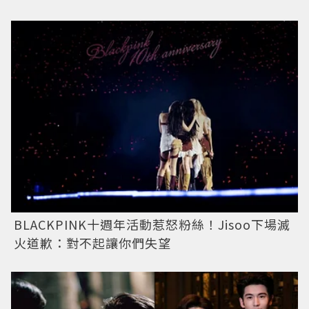
BLACKPINK十週年活動惹怒粉絲！Jisoo下場滅
火道歉：對不起讓你們失望