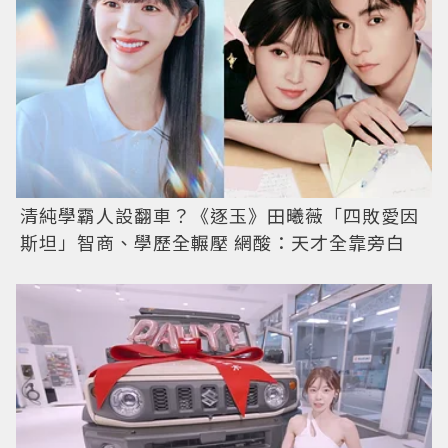
清純學霸人設翻車？《逐玉》田曦薇「四敗愛因
斯坦」智商、學歷全輾壓 網酸：天才全靠旁白