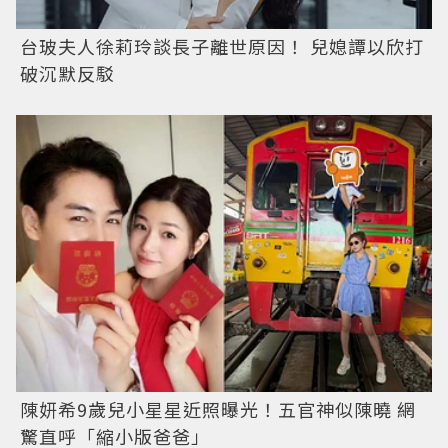
台玻夫人徐莉玲談長子離世原因！ 兒媳譚以欣打
破沉默反駁
陳妍希9歲兒小星星近照曝光！五官神似陳曉 網
驚直呼「縮小版爸爸」