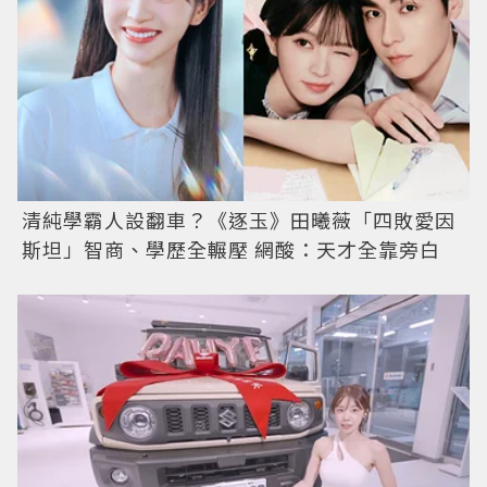
清純學霸人設翻車？《逐玉》田曦薇「四敗愛因
斯坦」智商、學歷全輾壓 網酸：天才全靠旁白