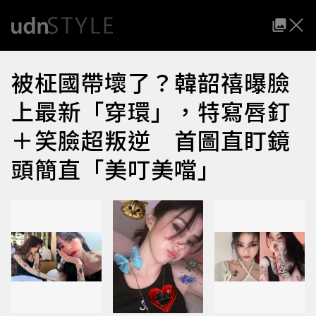
被柾國帶壞了？韓韶禧曝臉
上最新「穿環」，特寫唇釘
＋笑臉超叛逆 首圖直盯鏡
頭簡直「美叮美噹」