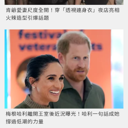
肯爺愛妻尺度全開！穿「透視連身衣」夜店亮相
火辣造型引爆話題
梅根哈利離開王室後近況曝光！哈利一句話成她
撐過低潮的力量