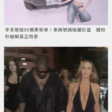
李多慧砸85萬牽新車！車牌號碼暗藏彩蛋 鐵粉
秒破解真正用意