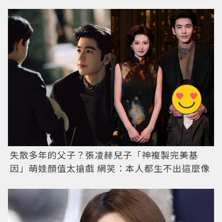
失散多年的父子？張凌赫兒子「神複製完美基
因」萌娃顏值太搶戲 網笑：本人都生不出這麼像