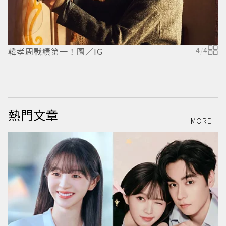
韓孝周戰績第一！圖／IG
4
/
4
《
熱門文章
MORE