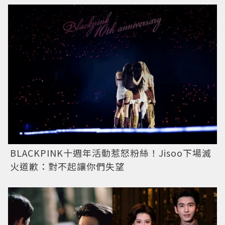
BLACKPINK十週年活動惹怒粉絲！Jisoo下場滅
火道歉：對不起讓你們失望