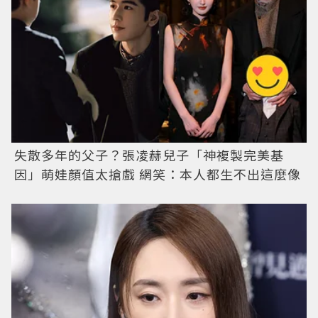
失散多年的父子？張凌赫兒子「神複製完美基
因」萌娃顏值太搶戲 網笑：本人都生不出這麼像