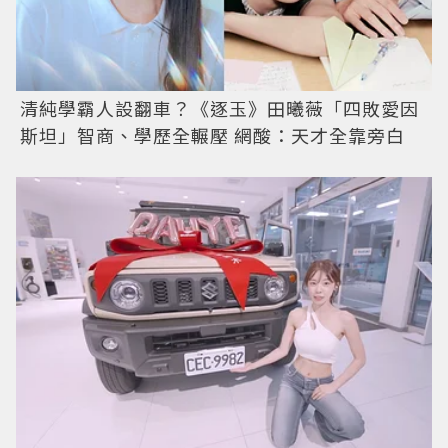
清純學霸人設翻車？《逐玉》田曦薇「四敗愛因
斯坦」智商、學歷全輾壓 網酸：天才全靠旁白