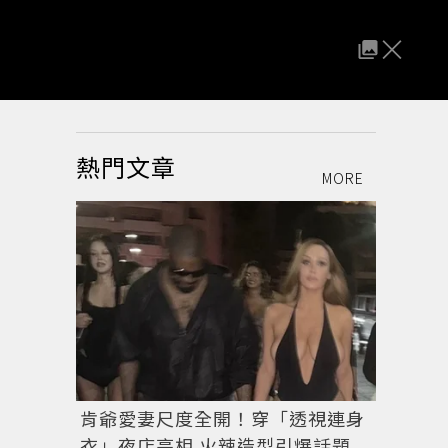
女
熱門文章
MORE
肯爺愛妻尺度全開！穿「透視連身
衣」夜店亮相 火辣造型引爆話題