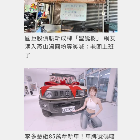
國巨股價腰斬成棵「聖誕樹」 網友
湧入燕山湯圓粉專笑喊：老闆上班
了
李多慧砸85萬牽新車！車牌號碼暗