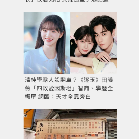
清純學霸人設翻車？《逐玉》田曦
薇「四敗愛因斯坦」智商、學歷全
輾壓 網酸：天才全靠旁白