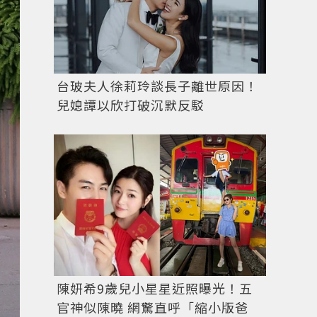
台玻夫人徐莉玲談長子離世原因！
兒媳譚以欣打破沉默反駁
陳妍希9歲兒小星星近照曝光！五
圖／IG @ctherondaily
官神似陳曉 網驚直呼「縮小版爸