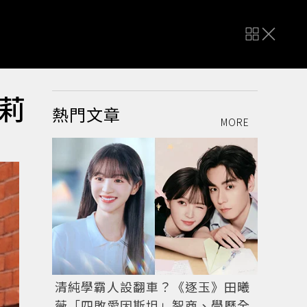
莉
熱門文章
MORE
清純學霸人設翻車？《逐玉》田曦
薇「四敗愛因斯坦」智商、學歷全