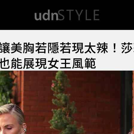
讓美胸若隱若現太辣！莎
也能展現女王風範