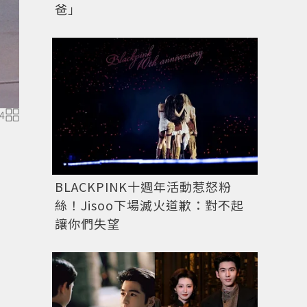
爸」
4
BLACKPINK十週年活動惹怒粉
絲！Jisoo下場滅火道歉：對不起
讓你們失望