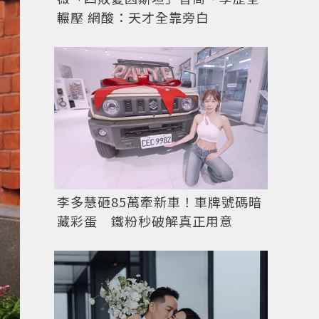
輾壓 網酸：天才全靠旁白
李多慧砸85萬牽新車！車牌號碼暗
藏彩蛋 鐵粉秒破解真正用意