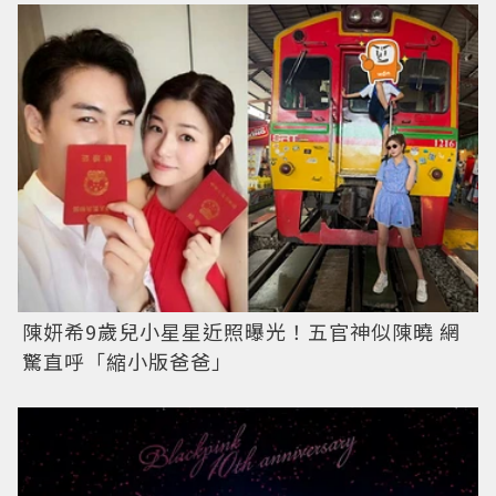
陳妍希9歲兒小星星近照曝光！五官神似陳曉 網
驚直呼「縮小版爸爸」