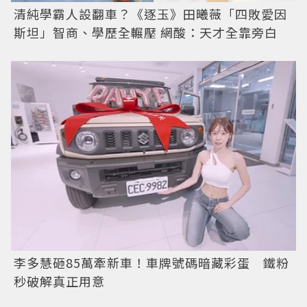
清純學霸人設翻車？《逐玉》田曦薇「四敗愛因
斯坦」智商、學歷全輾壓 網酸：天才全靠旁白
李多慧砸85萬牽新車！車牌號碼暗藏彩蛋 鐵粉
秒破解真正用意