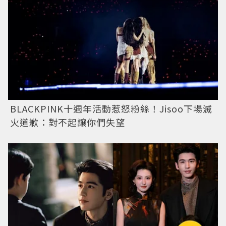
BLACKPINK十週年活動惹怒粉絲！Jisoo下場滅
火道歉：對不起讓你們失望