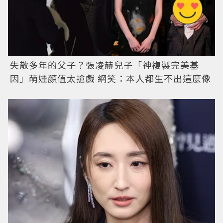
失散多年的父子？張凌赫兒子「神複製完美基
因」萌娃顏值太搶戲 網笑：本人都生不出這麼像