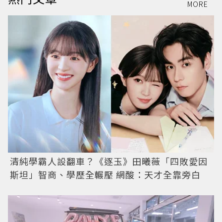
MORE
清純學霸人設翻車？《逐玉》田曦薇「四敗愛因
斯坦」智商、學歷全輾壓 網酸：天才全靠旁白