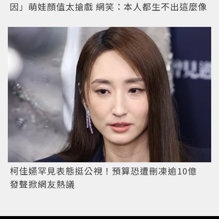
因」萌娃顏值太搶戲 網笑：本人都生不出這麼像
柯佳嬿罕見表態挺公視！預算恐遭刪凍逾10億
發聲掀網友熱議