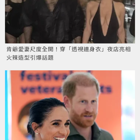
肯爺愛妻尺度全開！穿「透視連身衣」夜店亮相
火辣造型引爆話題