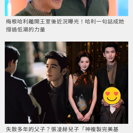
梅根哈利離開王室後近況曝光！哈利一句話成她
撐過低潮的力量
失散多年的父子？張凌赫兒子「神複製完美基