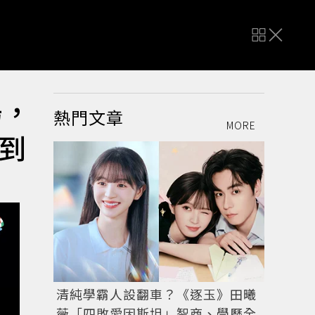
場，
熱門文章
MORE
到
清純學霸人設翻車？《逐玉》田曦
薇「四敗愛因斯坦」智商、學歷全