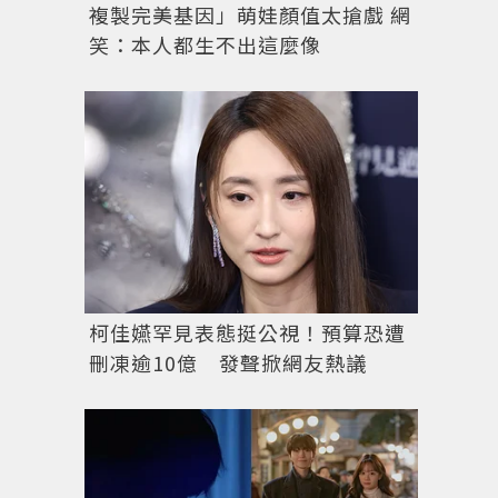
複製完美基因」萌娃顏值太搶戲 網
笑：本人都生不出這麼像
柯佳嬿罕見表態挺公視！預算恐遭
刪凍逾10億 發聲掀網友熱議