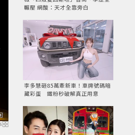
輾壓 網酸：天才全靠旁白
李多慧砸85萬牽新車！車牌號碼暗
藏彩蛋 鐵粉秒破解真正用意
圖／台灣國際熱氣球嘉年華提供
6