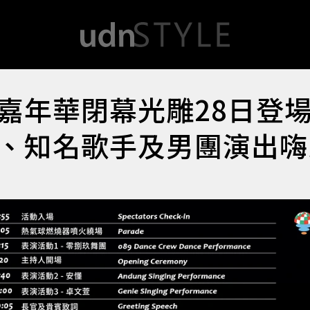
嘉年華閉幕光雕28日登
、知名歌手及男團演出嗨