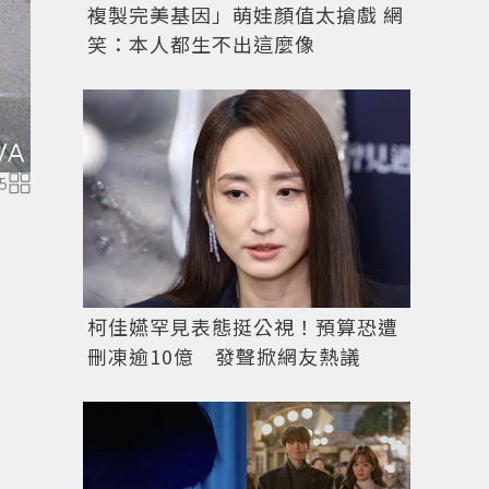
複製完美基因」萌娃顏值太搶戲 網
笑：本人都生不出這麼像
5
圖／微博
柯佳嬿罕見表態挺公視！預算恐遭
刪凍逾10億 發聲掀網友熱議