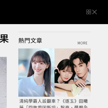
果
熱門文章
MORE
清純學霸人設翻車？《逐玉》田曦
薇「四敗愛因斯坦」智商、學歷全