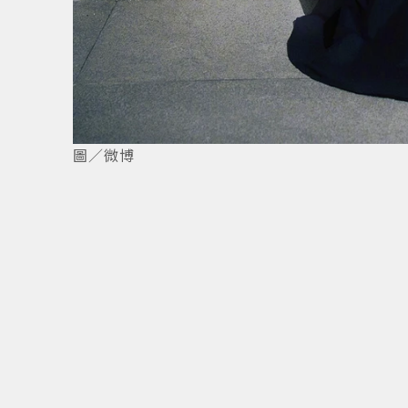
1
/
5
圖／微博