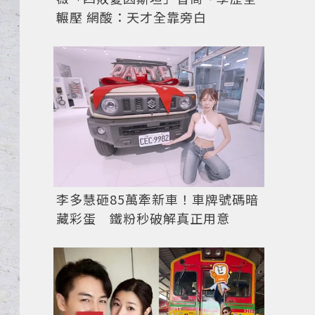
輾壓 網酸：天才全靠旁白
李多慧砸85萬牽新車！車牌號碼暗
藏彩蛋 鐵粉秒破解真正用意