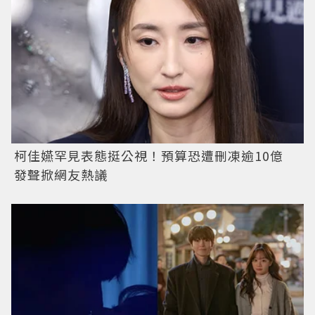
柯佳嬿罕見表態挺公視！預算恐遭刪凍逾10億
發聲掀網友熱議