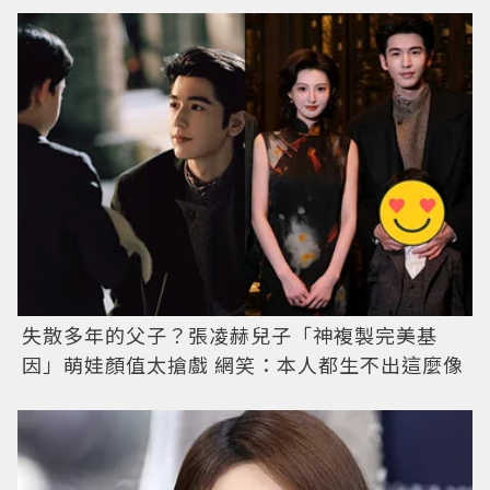
失散多年的父子？張凌赫兒子「神複製完美基
因」萌娃顏值太搶戲 網笑：本人都生不出這麼像