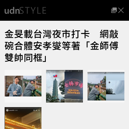
金旻載台灣夜市打卡 網敲
碗合體安孝燮等著「金師傅
雙帥同框」