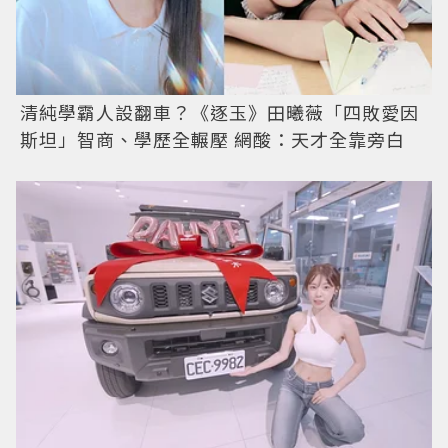
清純學霸人設翻車？《逐玉》田曦薇「四敗愛因
斯坦」智商、學歷全輾壓 網酸：天才全靠旁白