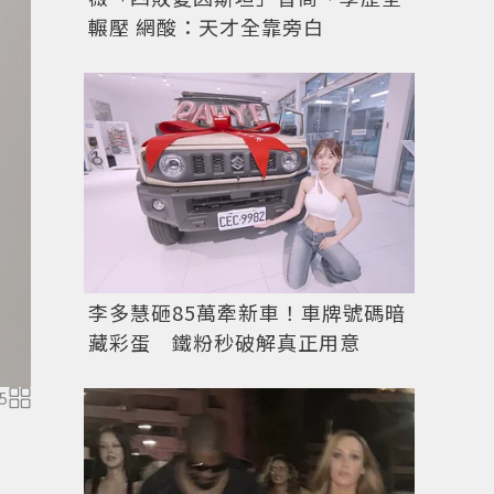
輾壓 網酸：天才全靠旁白
李多慧砸85萬牽新車！車牌號碼暗
藏彩蛋 鐵粉秒破解真正用意
5
UNIQLO and INES DE LA FRESSANGE系列棉質