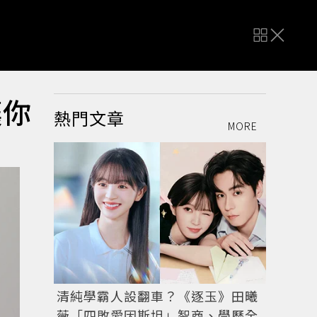
讓你
熱門文章
MORE
清純學霸人設翻車？《逐玉》田曦
薇「四敗愛因斯坦」智商、學歷全