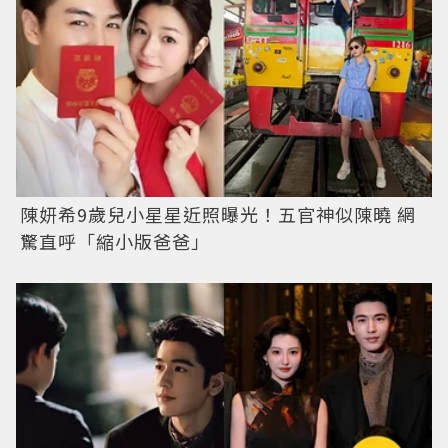
陳妍希9歲兒小星星近照曝光！五官神似陳曉 網
驚直呼「縮小版爸爸」