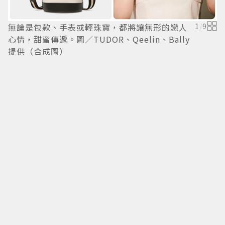
無論是包款、手表或輕珠寶，都將讓無形的戀人
1
/
9
B
心情，甜蜜傳遞。圖／TUDOR、Qeelin、Bally
B
提供（合成圖）