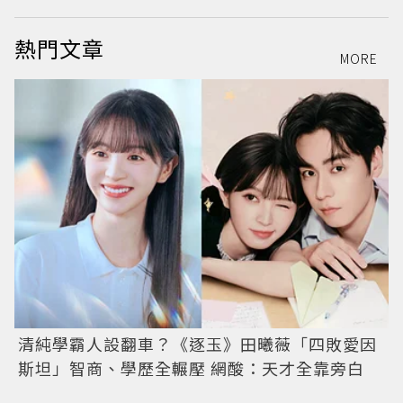
熱門文章
MORE
清純學霸人設翻車？《逐玉》田曦薇「四敗愛因
斯坦」智商、學歷全輾壓 網酸：天才全靠旁白