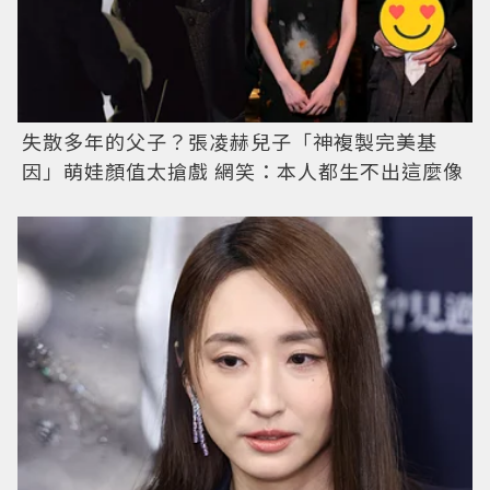
失散多年的父子？張凌赫兒子「神複製完美基
因」萌娃顏值太搶戲 網笑：本人都生不出這麼像