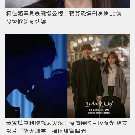
柯佳嬿罕見表態挺公視！預算恐遭刪凍逾10億
發聲掀網友熱議
黃寅燁惠利吻戲太火辣！深情接吻片段曝光 網友
影片「放大調亮」捕捉甜蜜瞬間