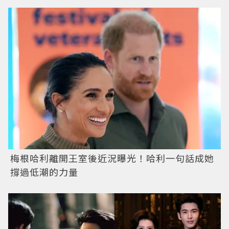
梅根哈利離開王室後近況曝光！哈利一句話成她
撐過低潮的力量