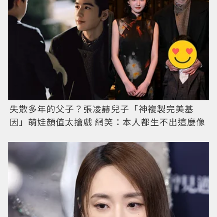
失散多年的父子？張凌赫兒子「神複製完美基
因」萌娃顏值太搶戲 網笑：本人都生不出這麼像