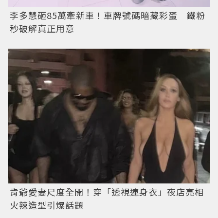
李多慧砸85萬牽新車！車牌號碼暗藏彩蛋 鐵粉
秒破解真正用意
肯爺愛妻尺度全開！穿「透視連身衣」夜店亮相
火辣造型引爆話題