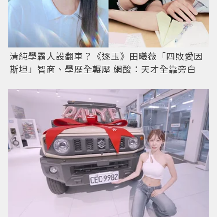
清純學霸人設翻車？《逐玉》田曦薇「四敗愛因
斯坦」智商、學歷全輾壓 網酸：天才全靠旁白