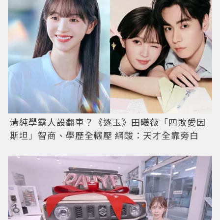
清純學霸人設翻車？《逐玉》田曦薇「四敗愛因
斯坦」智商、學歷全輾壓 網酸：天才全靠旁白