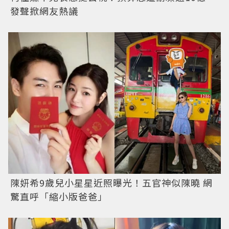
發聲掀網友熱議
陳妍希9歲兒小星星近照曝光！五官神似陳曉 網
驚直呼「縮小版爸爸」