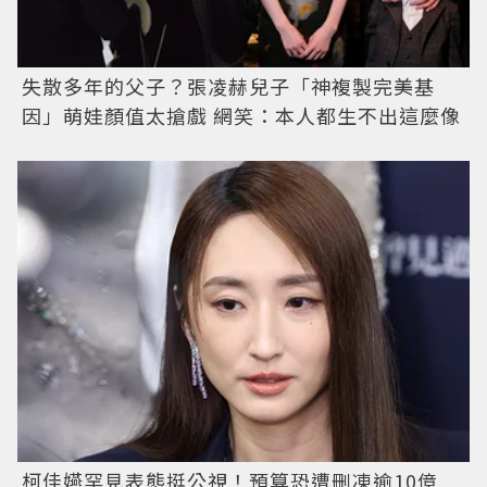
失散多年的父子？張凌赫兒子「神複製完美基
因」萌娃顏值太搶戲 網笑：本人都生不出這麼像
柯佳嬿罕見表態挺公視！預算恐遭刪凍逾10億