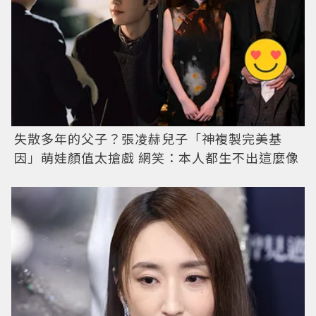
失散多年的父子？張凌赫兒子「神複製完美基
因」萌娃顏值太搶戲 網笑：本人都生不出這麼像