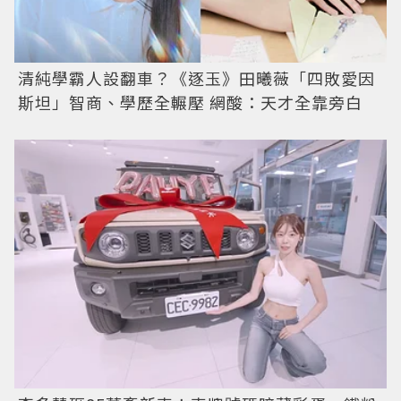
清純學霸人設翻車？《逐玉》田曦薇「四敗愛因
斯坦」智商、學歷全輾壓 網酸：天才全靠旁白