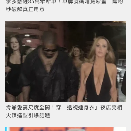
李多慧砸85萬牽新車！車牌號碼暗藏彩蛋 鐵粉
秒破解真正用意
肯爺愛妻尺度全開！穿「透視連身衣」夜店亮相
火辣造型引爆話題