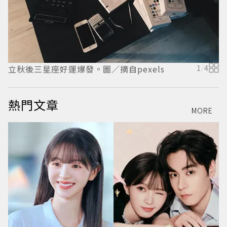
牡
立秋後三星座好運爆發。圖／摘自pexels
1
/
4
熱門文章
MORE