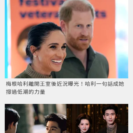
梅根哈利離開王室後近況曝光！哈利一句話成她
撐過低潮的力量