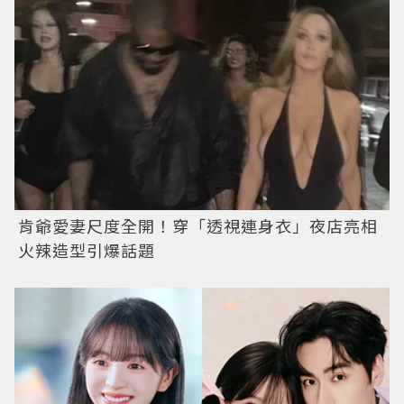
肯爺愛妻尺度全開！穿「透視連身衣」夜店亮相
火辣造型引爆話題