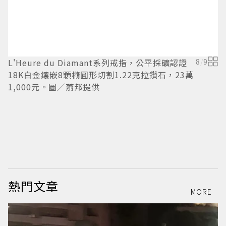
L
L'Heure du Diamant系列戒指，公平採礦認證
8
/
9
1
18K白金鑲嵌8顆橢圓形切割1.22克拉鑽石，23萬
萬
1,000元。圖／蕭邦提供
熱門文章
MORE