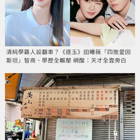
清純學霸人設翻車？《逐玉》田曦薇「四敗愛因
斯坦」智商、學歷全輾壓 網酸：天才全靠旁白