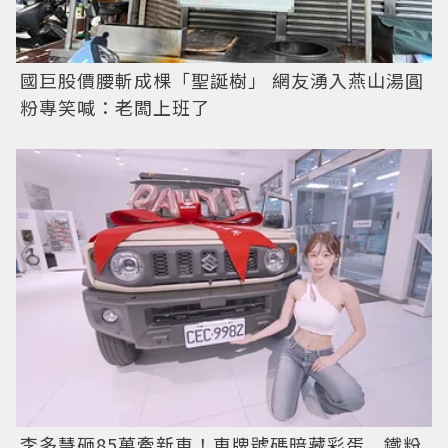
國巨股價腰斬成棵「聖誕樹」 網友湧入燕山湯圓
粉專笑喊：老闆上班了
李多慧砸85萬牽新車！車牌號碼暗藏彩蛋 鐵粉