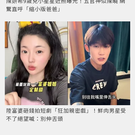
陳妍希9歲兒小星星近照曝光！五官神似陳曉 網
驚直呼「縮小版爸爸」
陸富婆砸錢拍短劇「狂加親密戲」！鮮肉男星受
不了絕望喊：別伸舌頭