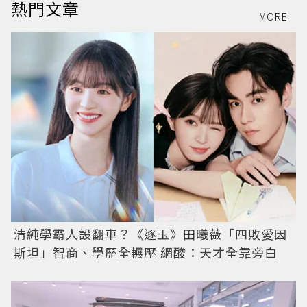
熱門文章
MORE
清純學霸人設翻車？《逐玉》田曦薇「四敗愛因
斯坦」智商、學歷全輾壓 網酸：天才全靠旁白