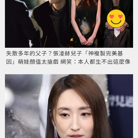
失散多年的父子？張凌赫兒子「神複製完美基
因」萌娃顏值太搶戲 網笑：本人都生不出這麼像