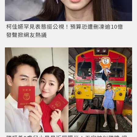
柯佳嬿罕見表態挺公視！預算恐遭刪凍逾10億
發聲掀網友熱議