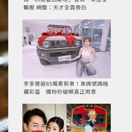
輾壓 網酸：天才全靠旁白
李多慧砸85萬牽新車！車牌號碼暗
藏彩蛋 鐵粉秒破解真正用意