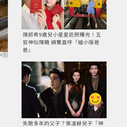
陳妍希9歲兒小星星近照曝光！五
官神似陳曉 網驚直呼「縮小版爸
爸」
4
Vulcain今年為表款小改款，將尺寸由39升級為42毫米
失散多年的父子？張凌赫兒子「神