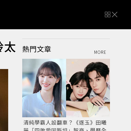
鈴太
熱門文章
MORE
清純學霸人設翻車？《逐玉》田曦
薇「四敗愛因斯坦」智商、學歷全