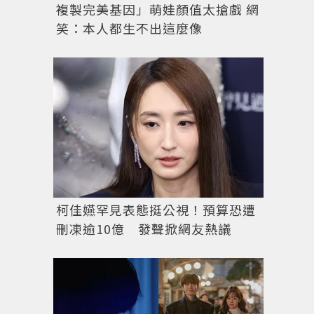
複製完美基因」萌娃顏值太搶戲 網
笑：本人都生不出這麼像
柯佳嬿罕見表態挺公視！預算恐遭
刪凍逾10億 發聲掀網友熱議