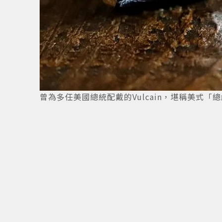
曾為多任美國總統配戴的Vulcain，堪稱美式「總統
3
/
4