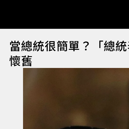
當總統很簡單？「總統
懷舊